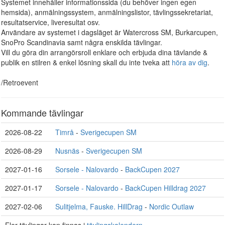
Systemet innehåller informationssida (du behöver ingen egen
hemsida), anmälningssystem, anmälningslistor, tävlingssekretariat,
resultatservice, liveresultat osv.
Användare av systemet i dagsläget är Watercross SM, Burkarcupen,
SnoPro Scandinavia samt några enskilda tävlingar.
Vill du göra din arrangörsroll enklare och erbjuda dina tävlande &
publik en stilren & enkel lösning skall du inte tveka att
höra av dig
.
/Retroevent
Kommande tävlingar
2026-08-22
Timrå
-
Sverigecupen SM
2026-08-29
Nusnäs
-
Sverigecupen SM
2027-01-16
Sorsele - Nalovardo
-
BackCupen 2027
2027-01-17
Sorsele - Nalovardo
-
BackCupen Hilldrag 2027
2027-02-06
Sulitjelma, Fauske. HillDrag
-
Nordic Outlaw